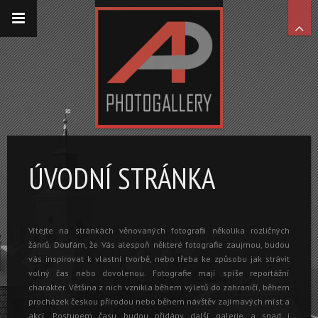
ÚVODNÍ STRÁNKA
Vítejte na stránkách věnovaných fotografii několika rozličných
žánrů. Doufám, že Vás alespoň některé fotografie zaujmou, budou
vás inspirovat k vlastní tvorbě, nebo třeba ke způsobu jak strávit
volný čas nebo dovolenou. Fotografie mají spíše reportážní
charakter. Většina z nich vznikla během výletů do zahraničí, během
procházek českou přírodou nebo během návštěv zajímavých míst a
akcí. Postupem času budou přidány další galerie a snad i