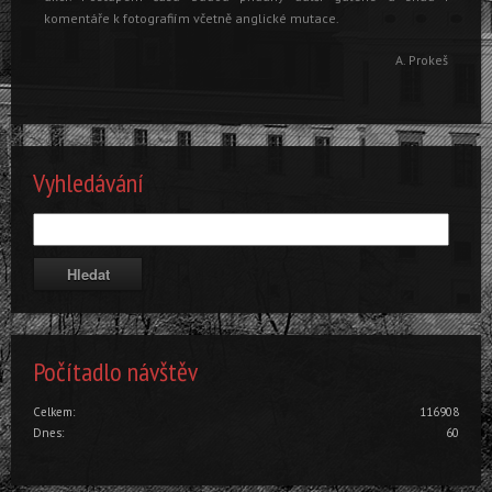
komentáře k fotografiím včetně anglické mutace.
A. Prokeš
Vyhledávání
Počítadlo návštěv
Celkem:
116908
Dnes:
60